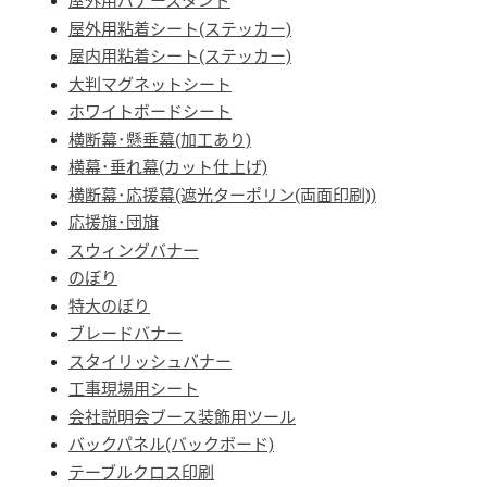
屋外用バナースタンド
屋外用粘着シート(ステッカー)
屋内用粘着シート(ステッカー)
大判マグネットシート
ホワイトボードシート
横断幕･懸垂幕(加工あり)
横幕･垂れ幕(カット仕上げ)
横断幕･応援幕(遮光ターポリン(両面印刷))
応援旗･団旗
スウィングバナー
のぼり
特大のぼり
ブレードバナー
スタイリッシュバナー
工事現場用シート
会社説明会ブース装飾用ツール
バックパネル(バックボード)
テーブルクロス印刷