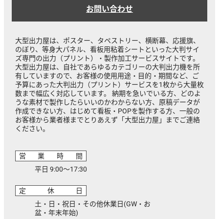
お問い合わせ
大型出力屋は、ポスター、タペストリー、横断幕、応援旗、
のぼり、等身大パネル、看板用粘着シートといった大判サイ
ズ専門の出力（プリント）・製作加工サービスサイトです。
大型出力屋は、自社であらゆるカテゴリーの大判出力機を所
有していますので、お客様の使用用途・目的・期間など、ご
予算にあった大判出力（プリント）サービスを1枚から大量枚
数まで幅広く対応しています。 納期を急いでいる方、どのよ
うな素材で製作したらいいのかわからない方、原稿データが
作成できない方、はじめて看板・POPを製作する方、一般の
お客様から業者様までとりあえず「大型出力屋」までご連絡
ください。
営業時間
平日 9:00～17:30
定休日
土・日・祝日・その他休業日(GW・お
盆・年末年始)