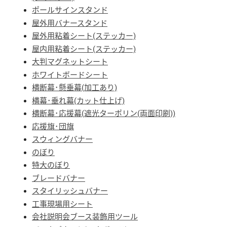
ポールサインスタンド
屋外用バナースタンド
屋外用粘着シート(ステッカー)
屋内用粘着シート(ステッカー)
大判マグネットシート
ホワイトボードシート
横断幕･懸垂幕(加工あり)
横幕･垂れ幕(カット仕上げ)
横断幕･応援幕(遮光ターポリン(両面印刷))
応援旗･団旗
スウィングバナー
のぼり
特大のぼり
ブレードバナー
スタイリッシュバナー
工事現場用シート
会社説明会ブース装飾用ツール