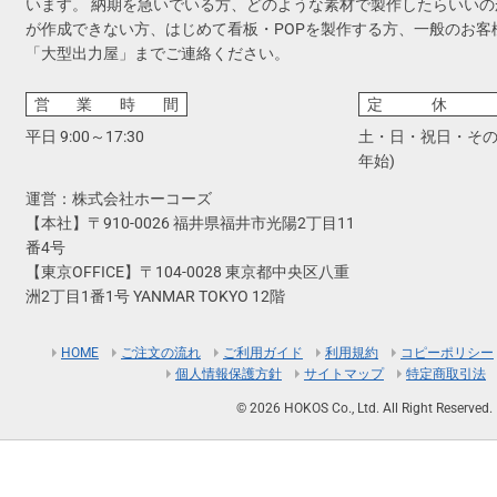
います。 納期を急いでいる方、どのような素材で製作したらいい
が作成できない方、はじめて看板・POPを製作する方、一般のお客
「大型出力屋」までご連絡ください。
営業時間
定休
平日 9:00～17:30
土・日・祝日・その
年始)
運営：株式会社ホーコーズ
【本社】〒910-0026 福井県福井市光陽2丁目11
番4号
【東京OFFICE】〒104-0028 東京都中央区八重
洲2丁目1番1号 YANMAR TOKYO 12階
HOME
ご注文の流れ
ご利用ガイド
利用規約
コピーポリシー
個人情報保護方針
サイトマップ
特定商取引法
© 2026 HOKOS Co., Ltd. All Right Reserved.