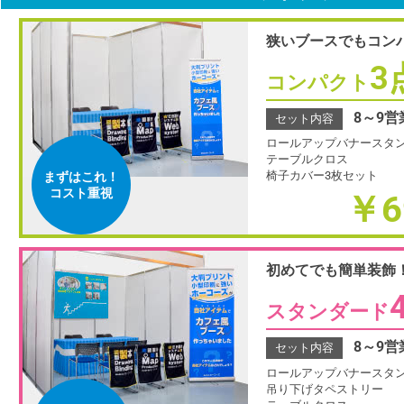
狭いブースでもコン
3
コンパクト
8～9
セット内容
ロールアップバナースタン
テーブルクロス
椅子カバー3枚セット
まずはこれ！
コスト重視
￥6
初めてでも簡単装飾
スタンダード
8～9
セット内容
ロールアップバナースタン
吊り下げタペストリー