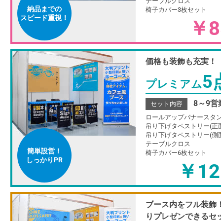
テーブルクロス
納品までの
椅子カバー3枚セット
スピード重視！
￥8
価格も装飾も充実！
5
プレミアム
8～9
セット内容
ロールアップバナースタン
吊り下げタペストリー(正
吊り下げタペストリー(側
テーブルクロス
簡単設営！
椅子カバー6枚セット
しっかりPR
￥12
ブース内をフル装飾
りプレゼンできるセ