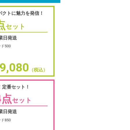
パクトに魅力を発信！
点
セット
営業日発送
ド500
9,080
（税込）
！定番セット！
4点
セット
営業日発送
ド850