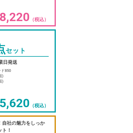
8,220
（税込）
点
セット
営業日発送
ド850
面)
面)
5,620
（税込）
！自社の魅力をしっか
ット！