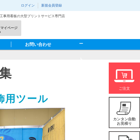
ログイン
新規会員登録
･工事用看板の大型プリントサービス専門店
カ
マイページ
ー
お問い合わせ
ト
集
を
見
飾用ツール
る