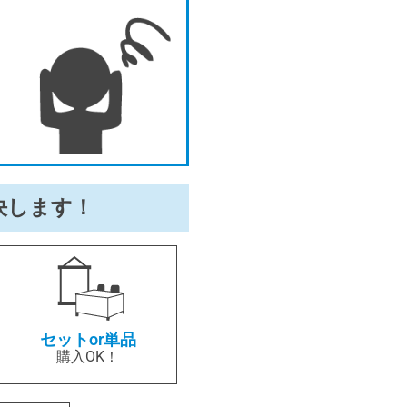
決します！
セットor単品
購入OK！