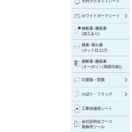
大判マグネットシート
ホワイトボードシート
横断幕･懸垂幕
(加工あり)
横幕･垂れ幕
(カット仕上げ)
横断幕･懸垂幕
(ターポリン(両面印刷))
応援旗・団旗
のぼり・フラッグ
工事現場用シート
会社説明会ブース
装飾用ツール