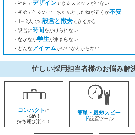
デザイン
・社内で
できるスタッフがいない
不安
・初めて作るので、ちゃんとした物が届くか
設営と撤去
・1～2人での
できるかな
時間
・設営に
をかけられない
学生
・なかなか
が集まらない
アイテム
・どんな
がいいかわからない
忙しい採用担当者様のお悩み解
コンパクト
に
簡単・最短スピー
収納！
ド
設置ツール
持ち運び楽々！