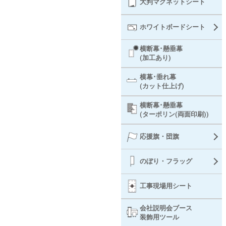
大判マグネットシート
ホワイトボードシート
横断幕･懸垂幕
(加工あり)
横幕･垂れ幕
(カット仕上げ)
横断幕･懸垂幕
(ターポリン(両面印刷))
応援旗・団旗
のぼり・フラッグ
工事現場用シート
会社説明会ブース
装飾用ツール