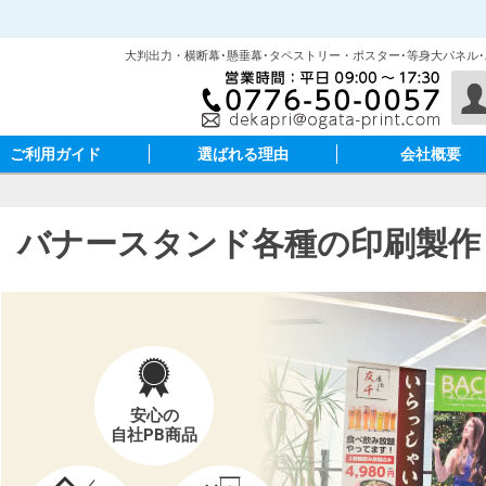
大判出力・横断幕･懸垂幕･タペストリー・ポスター･等身大パネル
ご利用ガイド
選ばれる理由
会社概要
バナースタンド各種の印刷製作
安心の
自社PB商品