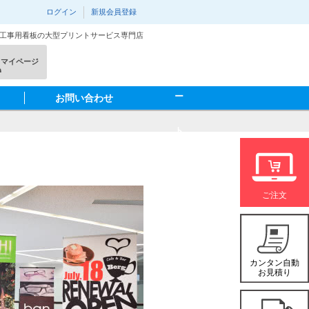
ログイン
新規会員登録
･工事用看板の大型プリントサービス専門店
カ
マイページ
ー
お問い合わせ
ト
を
見
る