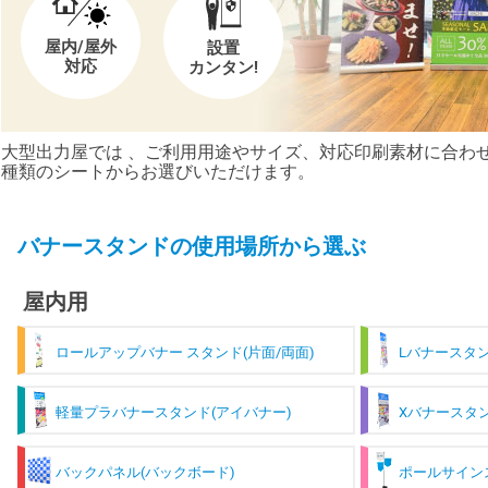
屋内/屋外
設置
対応
カンタン!
大型出力屋では 、ご利用用途やサイズ、対応印刷素材に合わせ
種類のシートからお選びいただけます。
バナースタンドの使用場所から選ぶ
屋内用
ロールアップバナー スタンド(片面/両面)
Lバナースタ
軽量プラバナースタンド(アイバナー)
Xバナースタ
バックパネル(バックボード)
ポールサイン