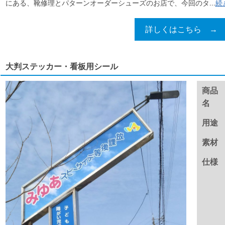
にある、靴修理とパターンオーダーシューズのお店で、今回のタ...
続
詳しくはこちら →
大判ステッカー・看板用シール
商品
名
用途
素材
仕様