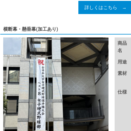
詳しくはこちら →
横断幕・懸垂幕(加工あり)
商品
名
用途
素材
仕様