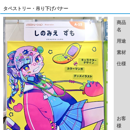
タペストリー・吊り下げバナー
商品
名
用途
素材
仕様
お客
様