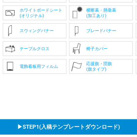
ホワイトボードシート
横断幕・懸垂幕
(オリジナル)
(加工あり)
スウィングバナー
ブレードバナー
テーブルクロス
椅子カバー
応援旗・団旗
電飾看板用フィルム
(旗タイプ)
▶STEP1(入稿テンプレートダウンロード)