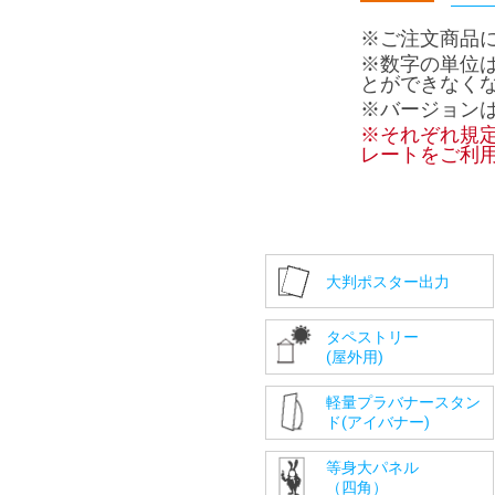
※ご注文商品
※数字の単位
とができなく
※バージョンはA
※それぞれ規
レートをご利
大判ポスター出力
タペストリー
(屋外用)
軽量プラバナースタン
ド(アイバナー)
等身大パネル
（四角）