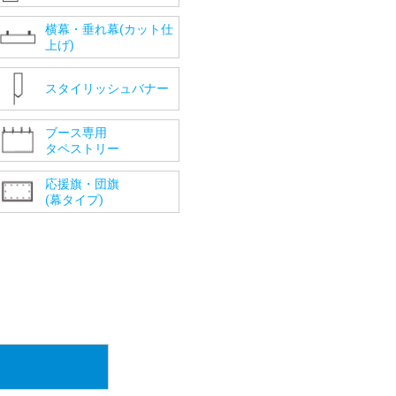
横幕・垂れ幕(カット仕
上げ)
スタイリッシュバナー
ブース専用
タペストリー
応援旗・団旗
(幕タイプ)