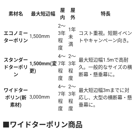
屋
屋
素材名
最大短辺幅
特長
内
外
2～
1年
エコノミー
3年
コスト重視。短期イベン
1,500mm
未
ターポリン
程
トやキャンペーン向き。
満
度
4～
2～
スタンダー
最大短辺幅1.5mで高耐
1,500mm(変
7年
3年
ドターポリ
久。一般的なサイズの横
更)
程
程
ン
断幕・懸垂幕に。
度
度
4～
2～
ワイドター
最大短辺幅3mまでに対
7年
3年
3,000mm
ポリン(新
応し、大型の横断幕・懸
程
程
素材)
垂幕に。
度
度
■ワイドターポリン商品