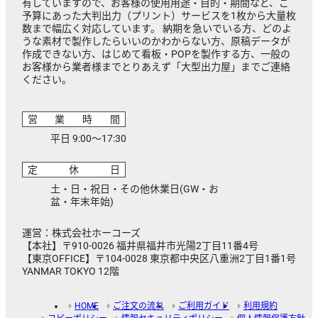
有していますので、お客様の使用用途・目的・期間など、ご
予算にあった大判出力（プリント）サービスを1枚から大量枚
数まで幅広く対応しています。 納期を急いでいる方、どのよ
うな素材で製作したらいいのかわからない方、原稿データが
作成できない方、はじめて看板・POPを製作する方、一般の
お客様から業者様までとりあえず「大型出力屋」までご連絡
ください。
営業時間
平日 9:00～17:30
定休日
土・日・祝日・その他休業日(GW・お
盆・年末年始)
運営：株式会社ホーコーズ
【本社】〒910-0026 福井県福井市光陽2丁目11番4号
【東京OFFICE】〒104-0028 東京都中央区八重洲2丁目1番1号
YANMAR TOKYO 12階
HOME
ご注文の流れ
ご利用ガイド
利用規約