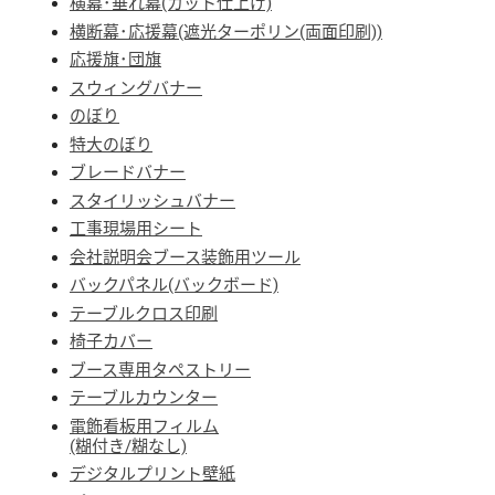
横幕･垂れ幕(カット仕上げ)
横断幕･応援幕(遮光ターポリン(両面印刷))
応援旗･団旗
スウィングバナー
のぼり
特大のぼり
ブレードバナー
スタイリッシュバナー
工事現場用シート
会社説明会ブース装飾用ツール
バックパネル(バックボード)
テーブルクロス印刷
椅子カバー
ブース専用タペストリー
テーブルカウンター
電飾看板用フィルム
(糊付き/糊なし)
デジタルプリント壁紙