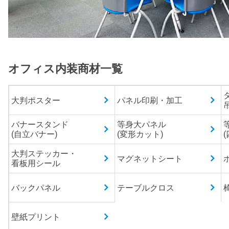
オフィス内装商材一覧
大判ポスター
パネル印刷・加工
バナースタンド
等身大パネル
(自立バナー)
(変形カット)
大判ステッカー・
マグネットシート
看板用シール
バックパネル
テーブルクロス
壁紙プリント