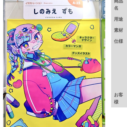
商品
名
用途
素材
仕様
お客
様