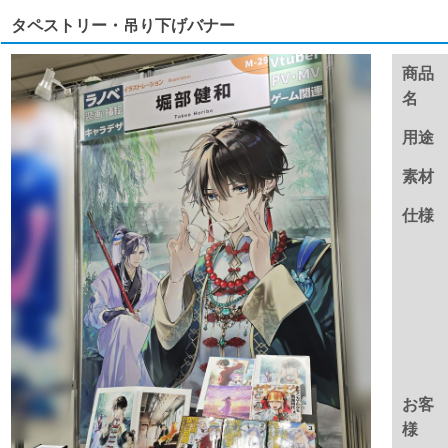
タペストリー・吊り下げバナー
商品
名
用途
素材
仕様
お客
様