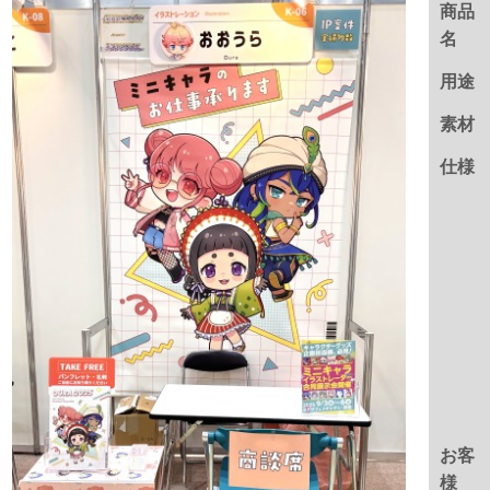
商品
名
用途
素材
仕様
お客
様