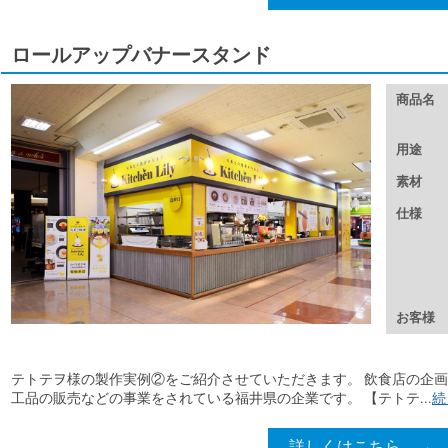
ロールアップバナースタンド
商品名
用途
素材
仕様
お客様
テトテヲ様の製作実例②をご紹介させていただきます。 飲食店の企
工品の販売などの事業をされている福井県の企業です。 【テトテ...
続
詳しくはこちら →