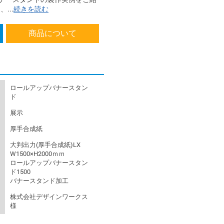
...
続きを読む
商品について
ロールアップバナースタン
ド
展示
厚手合成紙
大判出力(厚手合成紙)LX
W1500×H2000ｍｍ
ロールアップバナースタン
ド1500
バナースタンド加工
株式会社デザインワークス
様