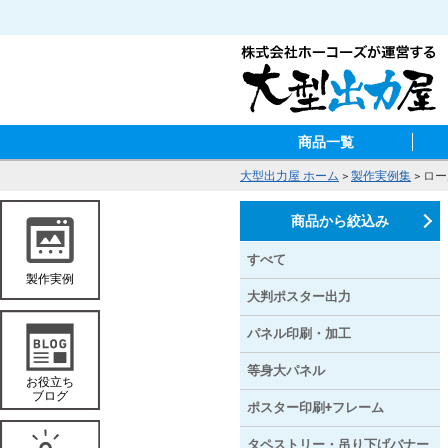
商品一覧
大型出力屋 ホーム
>
製作実例集
> ロ
商品から絞込み
すべて
大判ポスター出力
パネル印刷・加工
等身大パネル
ポスター印刷+フレーム
タペストリー・吊り下げバナー