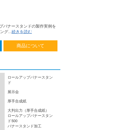
プバナースタンドの製作実例を
グ...
続きを読む
商品について
ロールアップバナースタン
ド
展示会
厚手合成紙
大判出力（厚手合成紙）
ロールアップバナースタン
ド500
バナースタンド加工