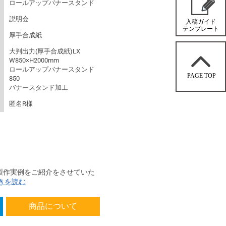
ロールアップバナースタンド
説明会
厚手合成紙
大判出力(厚手合成紙)LX
W850×H2000mm
ロールアップバナースタンド
850
バナースタンド加工
匿名R様
製作実例をご紹介をさせていた
きを読む
商品について