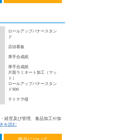
ロールアップバナースタン
ド
店頭看板
厚手合成紙
厚手合成紙
片面ラミネート加工（マッ
ト）
ロールアップバナースタン
ド500
テトテヲ様
画・経営及び管理、食品加工や加
きを読む
商品について