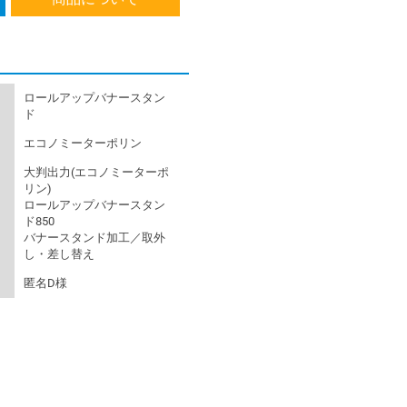
ロールアップバナースタン
ド
エコノミーターポリン
大判出力(エコノミーターポ
リン)
ロールアップバナースタン
ド850
バナースタンド加工／取外
し・差し替え
匿名D様