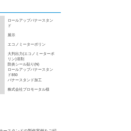
ロールアップバナースタン
ド
展示
エコノミーターポリン
大判出力(エコノミーターポ
リン)溶剤
防炎シール貼り(N)
ロールアップバナースタン
ド850
バナースタンド加工
株式会社プロモータル様
ナースタンドの製作実例をご紹