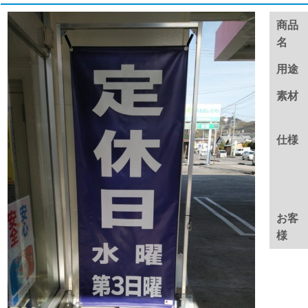
商品
名
用途
素材
仕様
お客
様