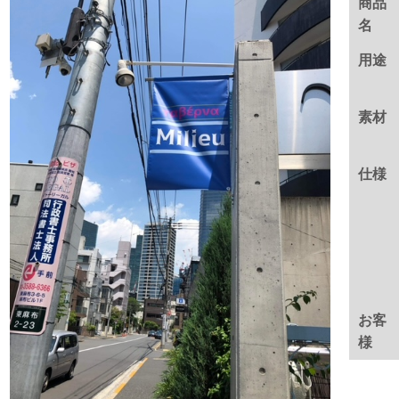
商品
名
用途
素材
仕様
お客
様