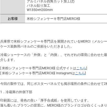
アルミパネル四角カット加工(Z)
パネル貼り加工
W1350×H200mm
お客様
米粉シフォンケーキ専門店MERCI様
兵庫県で米粉シフォンケーキ専門店を展開されているMERCI（メルシ
ケース装飾用パネルのご依頼をいただきました。
冷蔵ショーケースの「外側」と「内側」、それぞれの環境に合わせた
介します。
[ 米粉シフォンケーキ専門店MERCI様 公式サイトは
こちら
]
[ 米粉シフォンケーキ専門店MERCI様 Instagramは
こちら
]
今回の製作では、同じポスターパネルでも掲示場所の条件に合わせて2
1．冷蔵庫の外側下部
印刷面には、発色の良い「厚手合成紙」を使用しています。
落ち着いたブラウンの背景に、MERCI様のブランドロゴが白くくっき