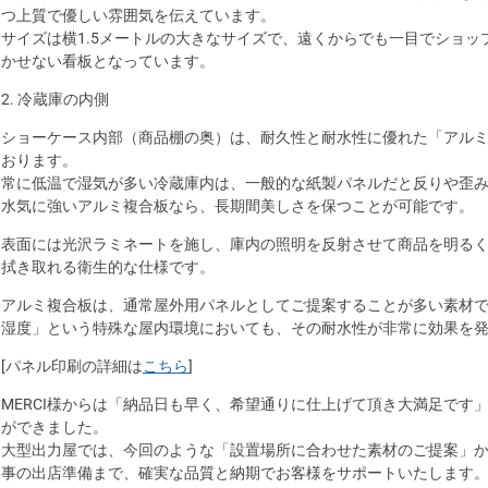
つ上質で優しい雰囲気を伝えています。
サイズは横1.5メートルの大きなサイズで、遠くからでも一目でショッ
かせない看板となっています。
2. 冷蔵庫の内側
ショーケース内部（商品棚の奥）は、耐久性と耐水性に優れた「アルミ
おります。
常に低温で湿気が多い冷蔵庫内は、一般的な紙製パネルだと反りや歪
水気に強いアルミ複合板なら、長期間美しさを保つことが可能です。
表面には光沢ラミネートを施し、庫内の照明を反射させて商品を明る
拭き取れる衛生的な仕様です。
アルミ複合板は、通常屋外用パネルとしてご提案することが多い素材
湿度」という特殊な屋内環境においても、その耐水性が非常に効果を
[パネル印刷の詳細は
こちら
]
MERCI様からは「納品日も早く、希望通りに仕上げて頂き大満足です
ができました。
大型出力屋では、今回のような「設置場所に合わせた素材のご提案」
事の出店準備まで、確実な品質と納期でお客様をサポートいたします