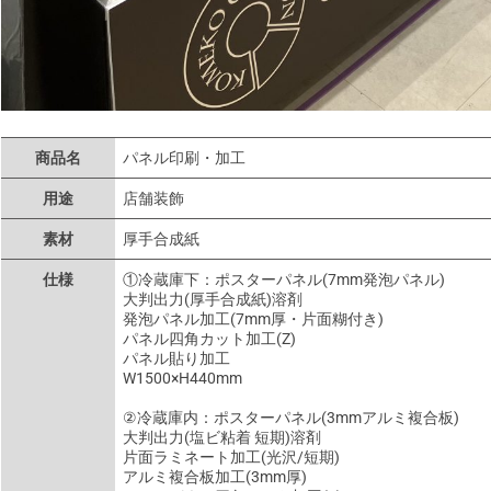
商品名
パネル印刷・加工
用途
店舗装飾
素材
厚手合成紙
仕様
①冷蔵庫下：ポスターパネル(7mm発泡パネル)
大判出力(厚手合成紙)溶剤
発泡パネル加工(7mm厚・片面糊付き)
パネル四角カット加工(Z)
パネル貼り加工
W1500×H440mm
②冷蔵庫内：ポスターパネル(3mmアルミ複合板)
大判出力(塩ビ粘着 短期)溶剤
片面ラミネート加工(光沢/短期)
アルミ複合板加工(3mm厚)