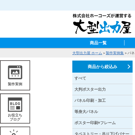
商品一覧
大型出力屋 ホーム
>
製作実例集
> パ
商品から絞込み
すべて
大判ポスター出力
パネル印刷・加工
等身大パネル
ポスター印刷+フレーム
タペストリー・吊り下げバナー