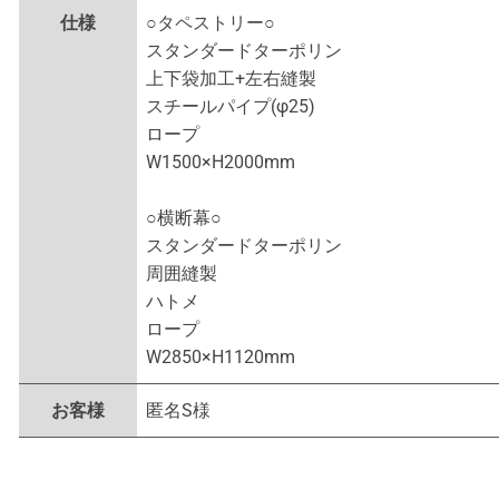
仕様
○タペストリー○
スタンダードターポリン
上下袋加工+左右縫製
スチールパイプ(φ25)
ロープ
W1500×H2000mm
○横断幕○
スタンダードターポリン
周囲縫製
ハトメ
ロープ
W2850×H1120mm
お客様
匿名S様