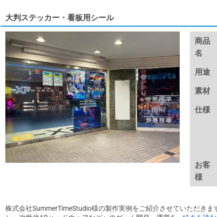
大判ステッカー・看板用シール
商品
名
用途
素材
仕様
お客
様
株式会社SummerTimeStudio様の製作実例をご紹介させていただ