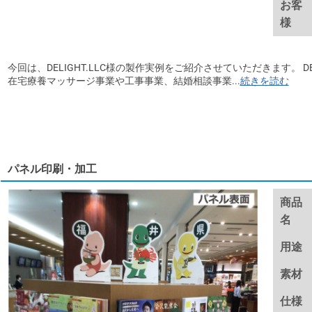
お客
様
今回は、DELIGHT.LLC様の製作実例をご紹介させていただきます。 DE
在宅療養マッサージ事業や工事事業、結婚相談事業...
続きを読む
パネル印刷・加工
商品
名
用途
素材
仕様