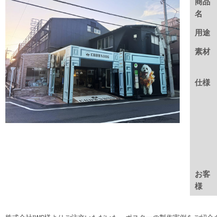
商品
名
用途
素材
仕様
お客
様