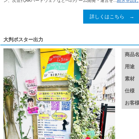
ン、次世代ARハードウェアなどへのゲーム開発・運営を...
続きを読む
詳しくはこちら →
大判ポスター出力
商品
用途
素材
仕様
お客